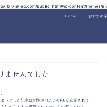
igaifxranking.com/public_html/wp-content/themes/ji
Home
おすすめ
りませんでした
す。
ようとした記事は削除されたかURLが変更されて
の方法からもう一度目的のページをお探しくださ