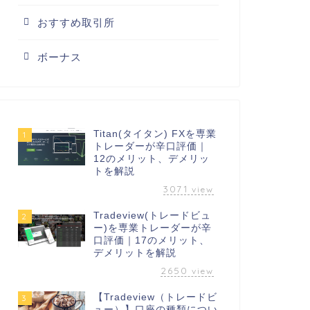
おすすめ取引所
ボーナス
Titan(タイタン) FXを専業
1
トレーダーが辛口評価｜
12のメリット、デメリッ
トを解説
3071
view
Tradeview(トレードビュ
2
ー)を専業トレーダーが辛
口評価｜17のメリット、
デメリットを解説
2650
view
【Tradeview（トレードビ
3
ュー）】口座の種類につい