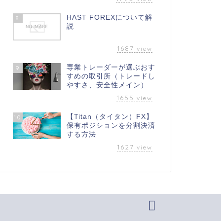
HAST FOREXについて解
8
説
1687
view
専業トレーダーが選ぶおす
9
すめの取引所（トレードし
やすさ、安全性メイン）
1655
view
【Titan（タイタン）FX】
10
保有ポジションを分割決済
する方法
1627
view