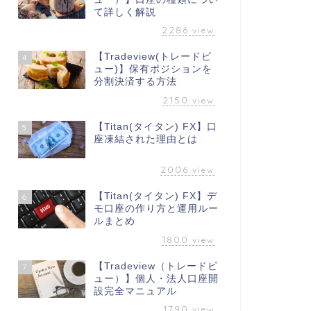
て詳しく解説
2286
view
【Tradeview(トレードビ
4
ュー)】保有ポジションを
分割決済する方法
2150
view
【Titan(タイタン) FX】口
5
座凍結された理由とは
2006
view
【Titan(タイタン) FX】デ
6
モ口座の作り方と運用ルー
ルまとめ
1800
view
【Tradeview（トレードビ
7
ュー）】個人・法人口座開
設完全マニュアル
1790
view