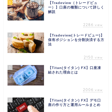
3
【Tradeview（トレードビュ
ー）】口座の種類について詳しく
解説
2286
view
4
【Tradeview(トレードビュー)】
保有ポジションを分割決済する方
法
2150
view
5
【Titan(タイタン) FX】口座凍
結された理由とは
2006
view
6
【Titan(タイタン) FX】デモ口
座の作り方と運用ルールまとめ