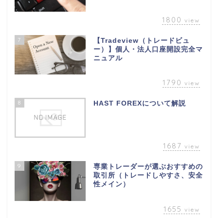
1800
view
7
【Tradeview（トレードビュ
ー）】個人・法人口座開設完全マ
ニュアル
1790
view
8
HAST FOREXについて解説
1687
view
9
専業トレーダーが選ぶおすすめの
取引所（トレードしやすさ、安全
性メイン）
1655
view