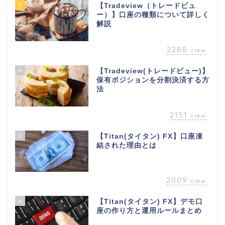
3
【Tradeview（トレードビュ
ー）】口座の種類について詳しく
解説
2288
view
4
【Tradeview(トレードビュー)】
保有ポジションを分割決済する方
法
2151
view
5
【Titan(タイタン) FX】口座凍
結された理由とは
2009
view
6
【Titan(タイタン) FX】デモ口
座の作り方と運用ルールまとめ