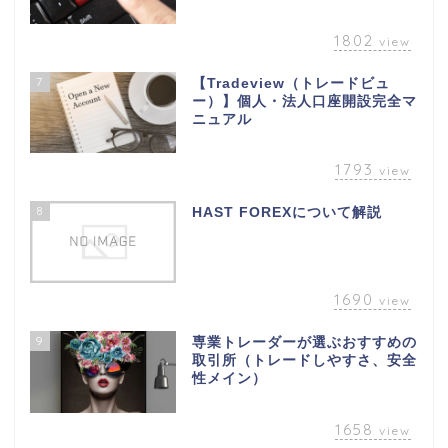
1802
view
7
【Tradeview（トレードビュ
ー）】個人・法人口座開設完全マ
ニュアル
1793
view
8
HAST FOREXについて解説
1690
view
9
専業トレーダーが選ぶおすすめの
取引所（トレードしやすさ、安全
性メイン）
1658
view