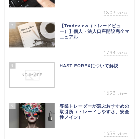
1803
view
7
【Tradeview（トレードビュ
ー）】個人・法人口座開設完全マ
ニュアル
1794
view
8
HAST FOREXについて解説
1693
view
9
専業トレーダーが選ぶおすすめの
取引所（トレードしやすさ、安全
性メイン）
1659
view