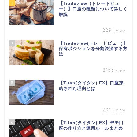
3
【Tradeview（トレードビュ
ー）】口座の種類について詳しく
解説
2291
view
4
【Tradeview(トレードビュー)】
保有ポジションを分割決済する方
法
2153
view
5
【Titan(タイタン) FX】口座凍
結された理由とは
2013
view
6
【Titan(タイタン) FX】デモ口
座の作り方と運用ルールまとめ