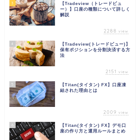
3
【Tradeview（トレードビュ
ー）】口座の種類について詳しく
解説
2288
view
4
【Tradeview(トレードビュー)】
保有ポジションを分割決済する方
法
2151
view
5
【Titan(タイタン) FX】口座凍
結された理由とは
2009
view
6
【Titan(タイタン) FX】デモ口
座の作り方と運用ルールまとめ