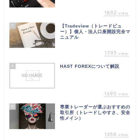
1802
view
7
【Tradeview（トレードビュ
ー）】個人・法人口座開設完全マ
ニュアル
1793
view
8
HAST FOREXについて解説
1690
view
9
専業トレーダーが選ぶおすすめの
取引所（トレードしやすさ、安全
性メイン）
1658
view