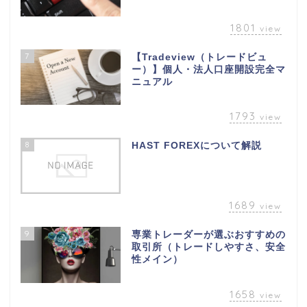
1801
view
7
【Tradeview（トレードビュ
ー）】個人・法人口座開設完全マ
ニュアル
1793
view
8
HAST FOREXについて解説
1689
view
9
専業トレーダーが選ぶおすすめの
取引所（トレードしやすさ、安全
性メイン）
1658
view