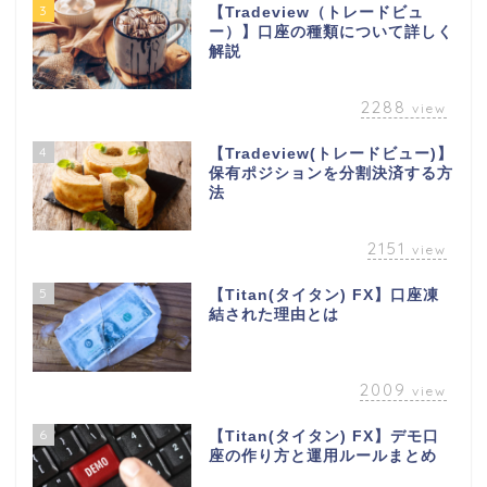
3
【Tradeview（トレードビュ
ー）】口座の種類について詳しく
解説
2288
view
4
【Tradeview(トレードビュー)】
保有ポジションを分割決済する方
法
2151
view
5
【Titan(タイタン) FX】口座凍
結された理由とは
2009
view
6
【Titan(タイタン) FX】デモ口
座の作り方と運用ルールまとめ