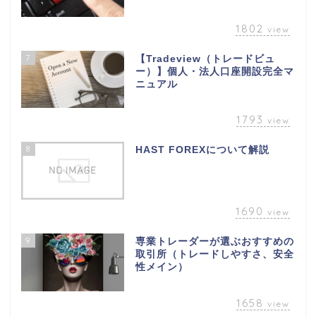
1802
view
7
【Tradeview（トレードビュ
ー）】個人・法人口座開設完全マ
ニュアル
1793
view
8
HAST FOREXについて解説
1690
view
9
専業トレーダーが選ぶおすすめの
取引所（トレードしやすさ、安全
性メイン）
1658
view