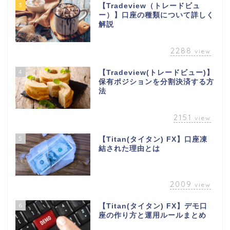
3
【Tradeview（トレードビュ
ー）】口座の種類について詳しく
解説
2288
view
4
【Tradeview(トレードビュー)】
保有ポジションを分割決済する方
法
2151
view
5
【Titan(タイタン) FX】口座凍
結された理由とは
2009
view
6
【Titan(タイタン) FX】デモ口
座の作り方と運用ルールまとめ