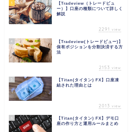
3
【Tradeview（トレードビュ
ー）】口座の種類について詳しく
解説
2291
view
4
【Tradeview(トレードビュー)】
保有ポジションを分割決済する方
法
2153
view
5
【Titan(タイタン) FX】口座凍
結された理由とは
2013
view
6
【Titan(タイタン) FX】デモ口
座の作り方と運用ルールまとめ