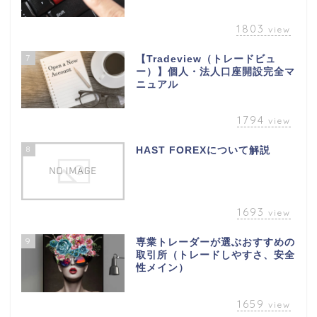
1803
view
7
【Tradeview（トレードビュ
ー）】個人・法人口座開設完全マ
ニュアル
1794
view
8
HAST FOREXについて解説
1693
view
9
専業トレーダーが選ぶおすすめの
取引所（トレードしやすさ、安全
性メイン）
1659
view