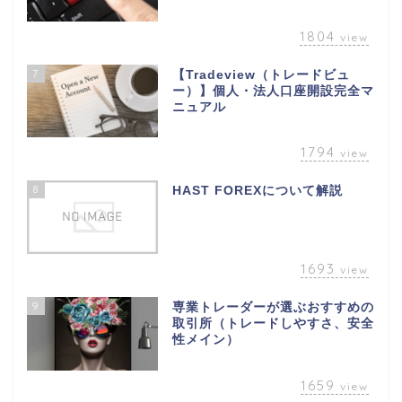
1804
view
7
【Tradeview（トレードビュ
ー）】個人・法人口座開設完全マ
ニュアル
1794
view
8
HAST FOREXについて解説
1693
view
9
専業トレーダーが選ぶおすすめの
取引所（トレードしやすさ、安全
性メイン）
1659
view