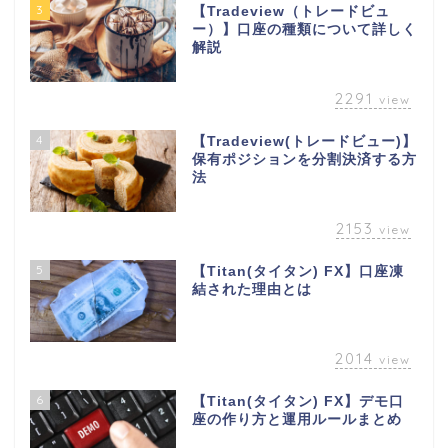
3
【Tradeview（トレードビュ
ー）】口座の種類について詳しく
解説
2291
view
4
【Tradeview(トレードビュー)】
保有ポジションを分割決済する方
法
2153
view
5
【Titan(タイタン) FX】口座凍
結された理由とは
2014
view
6
【Titan(タイタン) FX】デモ口
座の作り方と運用ルールまとめ