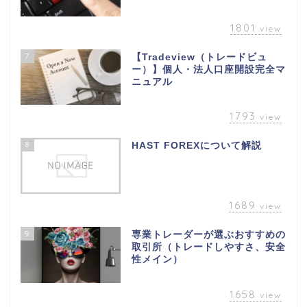
1801
view
7
【Tradeview（トレードビュ
ー）】個人・法人口座開設完全マ
ニュアル
1793
view
8
HAST FOREXについて解説
1689
view
9
専業トレーダーが選ぶおすすめの
取引所（トレードしやすさ、安全
性メイン）
1658
view