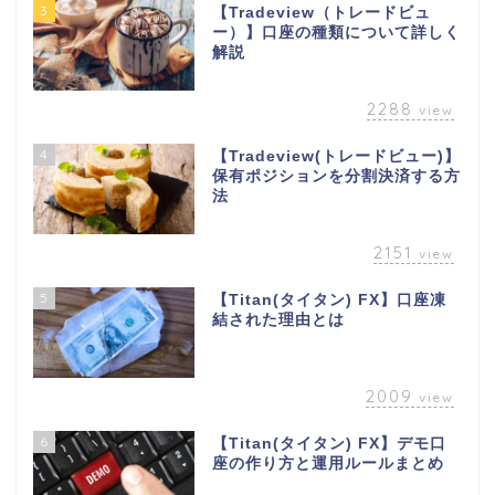
3
【Tradeview（トレードビュ
ー）】口座の種類について詳しく
解説
2288
view
4
【Tradeview(トレードビュー)】
保有ポジションを分割決済する方
法
2151
view
5
【Titan(タイタン) FX】口座凍
結された理由とは
2009
view
6
【Titan(タイタン) FX】デモ口
座の作り方と運用ルールまとめ