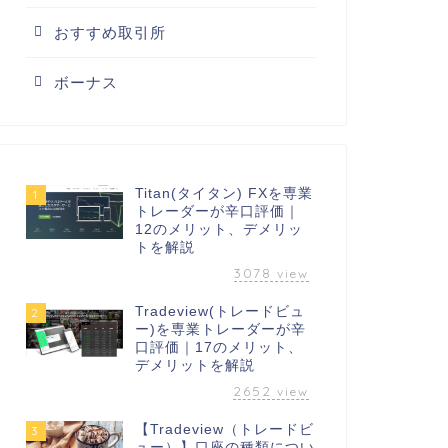
おすすめ取引所
ボーナス
Titan(タイタン) FXを専業
1
トレーダーが辛口評価｜
12のメリット、デメリッ
トを解説
3078
view
Tradeview(トレードビュ
2
ー)を専業トレーダーが辛
口評価｜17のメリット、
デメリットを解説
2652
view
【Tradeview（トレードビ
3
ュー）】口座の種類につい