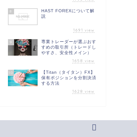
HAST FOREXについて解
8
説
1691
view
専業トレーダーが選ぶおす
9
すめの取引所（トレードし
やすさ、安全性メイン）
1658
view
【Titan（タイタン）FX】
10
保有ポジションを分割決済
する方法
1628
view