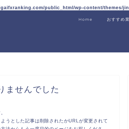
igaifxranking.com/public_html/wp-content/themes/ji
Home
おすすめ
りませんでした
す。
ようとした記事は削除されたかURLが変更されて
の方法からもう一度目的のページをお探しくださ