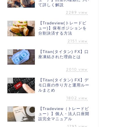
て詳しく解説
2289
view
【Tradeview(トレードビ
4
ュー)】保有ポジションを
分割決済する方法
2151
view
【Titan(タイタン) FX】口
5
座凍結された理由とは
2010
view
【Titan(タイタン) FX】デ
6
モ口座の作り方と運用ルー
ルまとめ
1802
view
【Tradeview（トレードビ
7
ュー）】個人・法人口座開
設完全マニュアル
1793
view