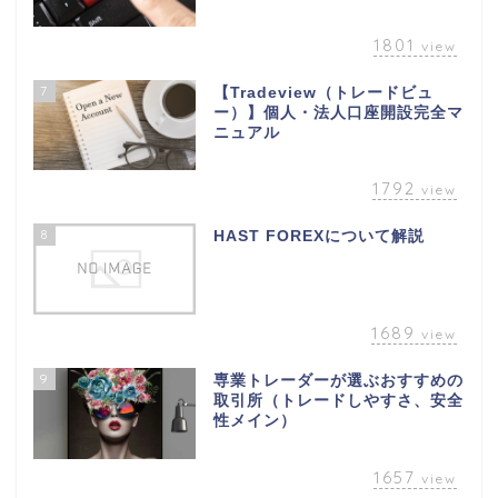
1801
view
7
【Tradeview（トレードビュ
ー）】個人・法人口座開設完全マ
ニュアル
1792
view
8
HAST FOREXについて解説
1689
view
9
専業トレーダーが選ぶおすすめの
取引所（トレードしやすさ、安全
性メイン）
1657
view