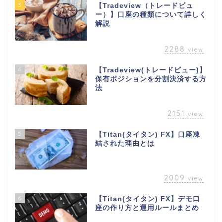
3
【Tradeview（トレードビュ
ー）】口座の種類について詳しく
解説
2288
view
4
【Tradeview(トレードビュー)】
保有ポジションを分割決済する方
法
2151
view
5
【Titan(タイタン) FX】口座凍
結された理由とは
2009
view
6
【Titan(タイタン) FX】デモ口
座の作り方と運用ルールまとめ