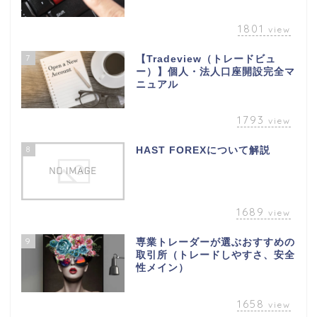
1801
view
7
【Tradeview（トレードビュ
ー）】個人・法人口座開設完全マ
ニュアル
1793
view
8
HAST FOREXについて解説
1689
view
9
専業トレーダーが選ぶおすすめの
取引所（トレードしやすさ、安全
性メイン）
1658
view