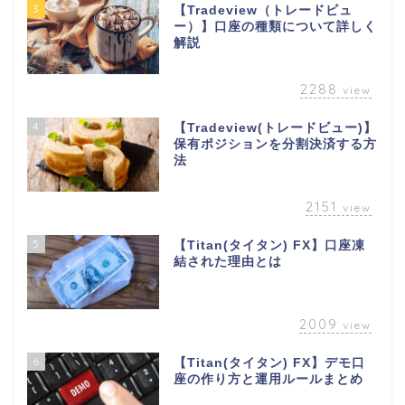
3
【Tradeview（トレードビュ
ー）】口座の種類について詳しく
解説
2288
view
4
【Tradeview(トレードビュー)】
保有ポジションを分割決済する方
法
2151
view
5
【Titan(タイタン) FX】口座凍
結された理由とは
2009
view
6
【Titan(タイタン) FX】デモ口
座の作り方と運用ルールまとめ