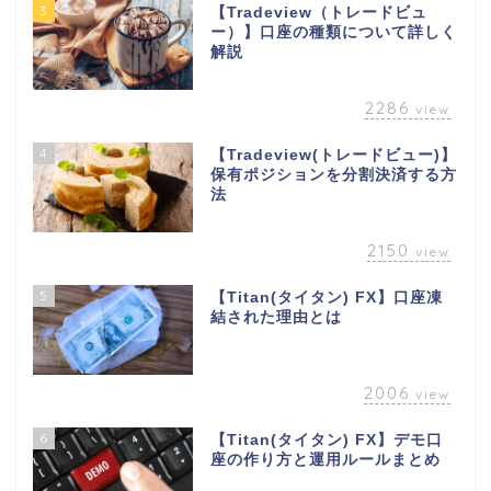
3
【Tradeview（トレードビュ
ー）】口座の種類について詳しく
解説
2286
view
4
【Tradeview(トレードビュー)】
保有ポジションを分割決済する方
法
2150
view
5
【Titan(タイタン) FX】口座凍
結された理由とは
2006
view
6
【Titan(タイタン) FX】デモ口
座の作り方と運用ルールまとめ