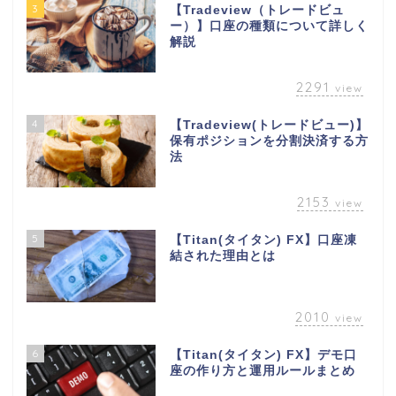
3
【Tradeview（トレードビュ
ー）】口座の種類について詳しく
解説
2291
view
4
【Tradeview(トレードビュー)】
保有ポジションを分割決済する方
法
2153
view
5
【Titan(タイタン) FX】口座凍
結された理由とは
2010
view
6
【Titan(タイタン) FX】デモ口
座の作り方と運用ルールまとめ