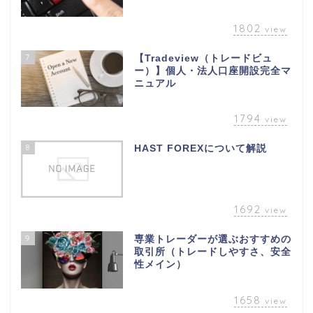
1802
view
7
【Tradeview（トレードビュ
ー）】個人・法人口座開設完全マ
ニュアル
1794
view
8
HAST FOREXについて解説
1692
view
9
専業トレーダーが選ぶおすすめの
取引所（トレードしやすさ、安全
性メイン）
1658
view