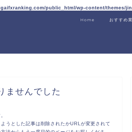
igaifxranking.com/public_html/wp-content/themes/ji
Home
おすすめ
りませんでした
す。
ようとした記事は削除されたかURLが変更されて
の方法からもう一度目的のページをお探しくださ