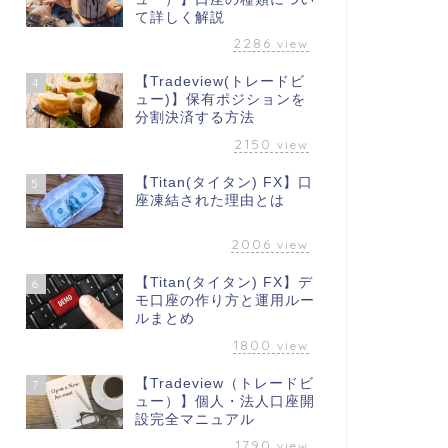
て詳しく解説
2286
view
【Tradeview(トレードビ
4
ュー)】保有ポジションを
分割決済する方法
2150
view
【Titan(タイタン) FX】口
5
座凍結された理由とは
2006
view
【Titan(タイタン) FX】デ
6
モ口座の作り方と運用ルー
ルまとめ
1800
view
【Tradeview（トレードビ
7
ュー）】個人・法人口座開
設完全マニュアル
1790
view