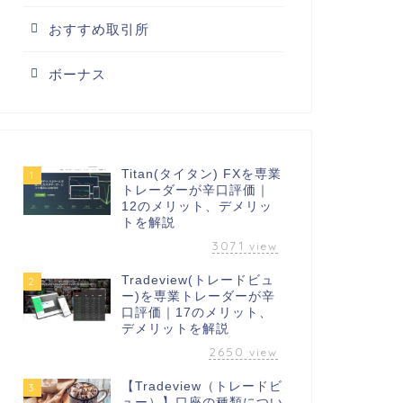
おすすめ取引所
ボーナス
Titan(タイタン) FXを専業
1
トレーダーが辛口評価｜
12のメリット、デメリッ
トを解説
3071
view
Tradeview(トレードビュ
2
ー)を専業トレーダーが辛
口評価｜17のメリット、
デメリットを解説
2650
view
【Tradeview（トレードビ
3
ュー）】口座の種類につい