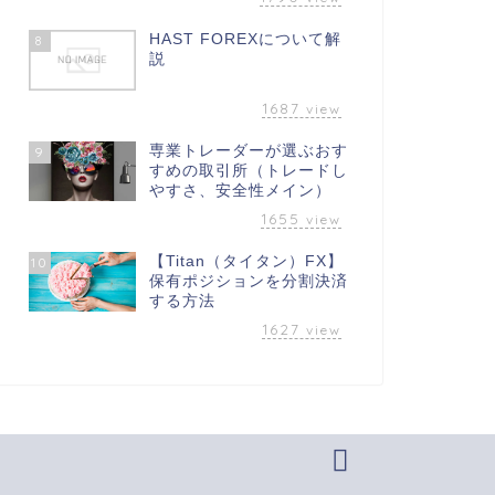
HAST FOREXについて解
8
説
1687
view
専業トレーダーが選ぶおす
9
すめの取引所（トレードし
やすさ、安全性メイン）
1655
view
【Titan（タイタン）FX】
10
保有ポジションを分割決済
する方法
1627
view