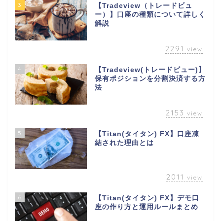
3
【Tradeview（トレードビュ
ー）】口座の種類について詳しく
解説
2291
view
4
【Tradeview(トレードビュー)】
保有ポジションを分割決済する方
法
2153
view
5
【Titan(タイタン) FX】口座凍
結された理由とは
2011
view
6
【Titan(タイタン) FX】デモ口
座の作り方と運用ルールまとめ