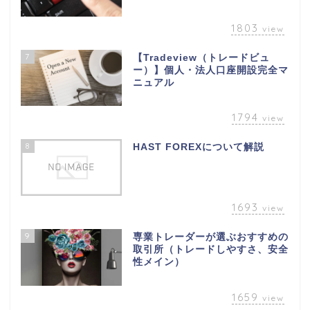
1803
view
7
【Tradeview（トレードビュ
ー）】個人・法人口座開設完全マ
ニュアル
1794
view
8
HAST FOREXについて解説
1693
view
9
専業トレーダーが選ぶおすすめの
取引所（トレードしやすさ、安全
性メイン）
1659
view