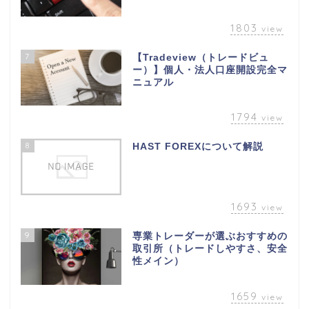
1803
view
7
【Tradeview（トレードビュ
ー）】個人・法人口座開設完全マ
ニュアル
1794
view
8
HAST FOREXについて解説
1693
view
9
専業トレーダーが選ぶおすすめの
取引所（トレードしやすさ、安全
性メイン）
1659
view