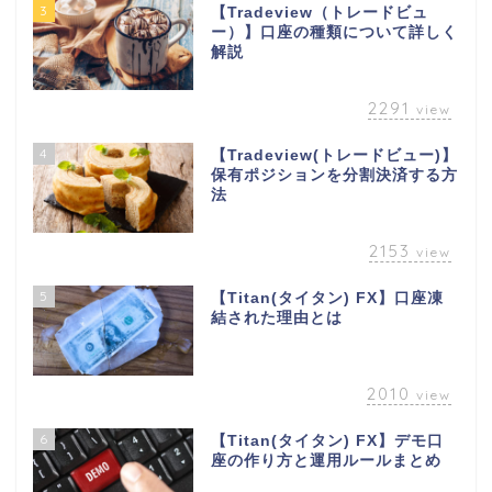
3
【Tradeview（トレードビュ
ー）】口座の種類について詳しく
解説
2291
view
4
【Tradeview(トレードビュー)】
保有ポジションを分割決済する方
法
2153
view
5
【Titan(タイタン) FX】口座凍
結された理由とは
2010
view
6
【Titan(タイタン) FX】デモ口
座の作り方と運用ルールまとめ