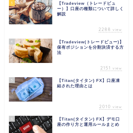
3
【Tradeview（トレードビュ
ー）】口座の種類について詳しく
解説
2288
view
4
【Tradeview(トレードビュー)】
保有ポジションを分割決済する方
法
2151
view
5
【Titan(タイタン) FX】口座凍
結された理由とは
2010
view
6
【Titan(タイタン) FX】デモ口
座の作り方と運用ルールまとめ