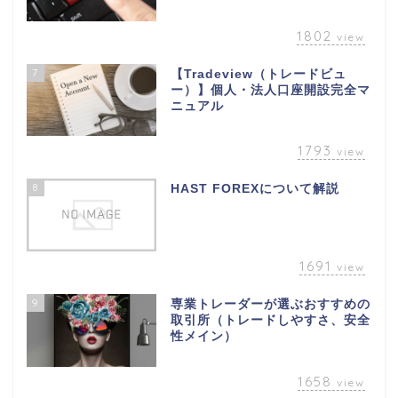
1802
view
7
【Tradeview（トレードビュ
ー）】個人・法人口座開設完全マ
ニュアル
1793
view
8
HAST FOREXについて解説
1691
view
9
専業トレーダーが選ぶおすすめの
取引所（トレードしやすさ、安全
性メイン）
1658
view