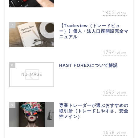
1802
view
7
【Tradeview（トレードビュ
ー）】個人・法人口座開設完全マ
ニュアル
1794
view
8
HAST FOREXについて解説
1692
view
9
専業トレーダーが選ぶおすすめの
取引所（トレードしやすさ、安全
性メイン）
1658
view