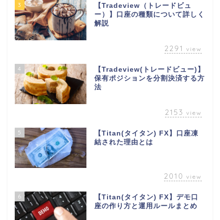
3
【Tradeview（トレードビュ
ー）】口座の種類について詳しく
解説
2291
view
4
【Tradeview(トレードビュー)】
保有ポジションを分割決済する方
法
2153
view
5
【Titan(タイタン) FX】口座凍
結された理由とは
2010
view
6
【Titan(タイタン) FX】デモ口
座の作り方と運用ルールまとめ