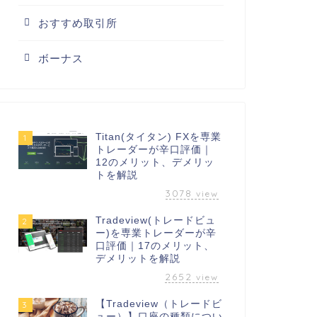
おすすめ取引所
ボーナス
Titan(タイタン) FXを専業
1
トレーダーが辛口評価｜
12のメリット、デメリッ
トを解説
3078
view
Tradeview(トレードビュ
2
ー)を専業トレーダーが辛
口評価｜17のメリット、
デメリットを解説
2652
view
【Tradeview（トレードビ
3
ュー）】口座の種類につい