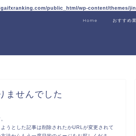
igaifxranking.com/public_html/wp-content/themes/ji
Home
おすすめ
りませんでした
す。
ようとした記事は削除されたかURLが変更されて
の方法からもう一度目的のページをお探しくださ