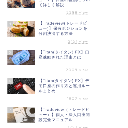
て詳しく解説
2288
view
【Tradeview(トレードビ
4
ュー)】保有ポジションを
分割決済する方法
2151
view
【Titan(タイタン) FX】口
5
座凍結された理由とは
2009
view
【Titan(タイタン) FX】デ
6
モ口座の作り方と運用ルー
ルまとめ
1802
view
【Tradeview（トレードビ
7
ュー）】個人・法人口座開
設完全マニュアル
1793
view