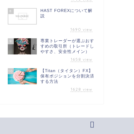
HAST FOREXについて解
8
説
1690
view
専業トレーダーが選ぶおす
9
すめの取引所（トレードし
やすさ、安全性メイン）
1658
view
【Titan（タイタン）FX】
10
保有ポジションを分割決済
する方法
1628
view