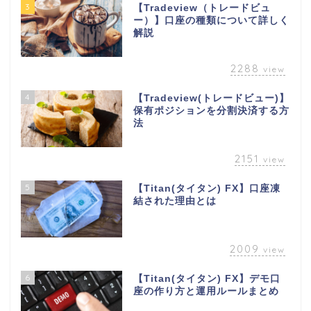
3
【Tradeview（トレードビュ
ー）】口座の種類について詳しく
解説
2288
view
4
【Tradeview(トレードビュー)】
保有ポジションを分割決済する方
法
2151
view
5
【Titan(タイタン) FX】口座凍
結された理由とは
2009
view
6
【Titan(タイタン) FX】デモ口
座の作り方と運用ルールまとめ