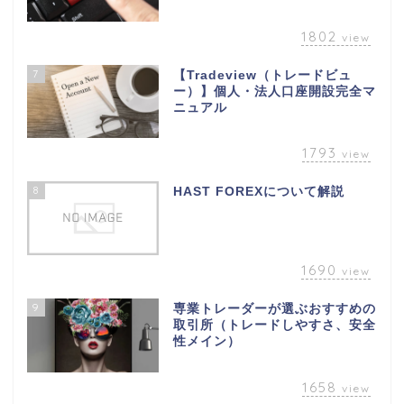
1802
view
7
【Tradeview（トレードビュ
ー）】個人・法人口座開設完全マ
ニュアル
1793
view
8
HAST FOREXについて解説
1690
view
9
専業トレーダーが選ぶおすすめの
取引所（トレードしやすさ、安全
性メイン）
1658
view