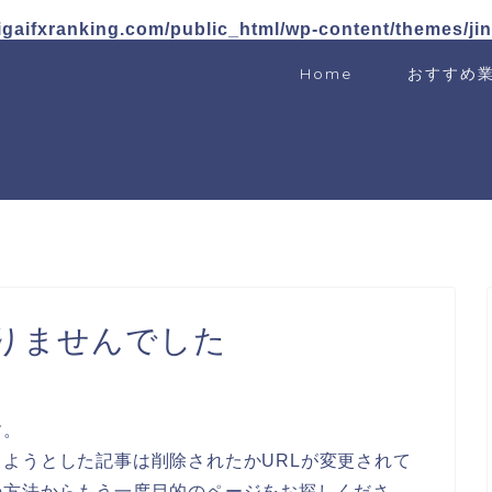
igaifxranking.com/public_html/wp-content/themes/ji
Home
おすすめ
りませんでした
す。
ようとした記事は削除されたかURLが変更されて
の方法からもう一度目的のページをお探しくださ