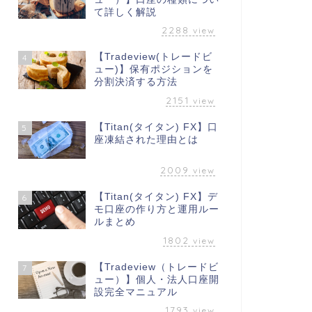
て詳しく解説
2288
view
【Tradeview(トレードビ
4
ュー)】保有ポジションを
分割決済する方法
2151
view
【Titan(タイタン) FX】口
5
座凍結された理由とは
2009
view
【Titan(タイタン) FX】デ
6
モ口座の作り方と運用ルー
ルまとめ
1802
view
【Tradeview（トレードビ
7
ュー）】個人・法人口座開
設完全マニュアル
1793
view