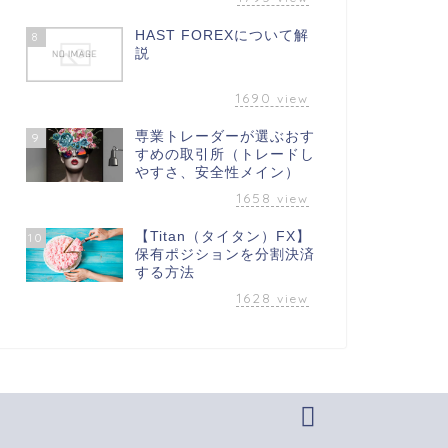
HAST FOREXについて解
8
説
1690
view
専業トレーダーが選ぶおす
9
すめの取引所（トレードし
やすさ、安全性メイン）
1658
view
【Titan（タイタン）FX】
10
保有ポジションを分割決済
する方法
1628
view