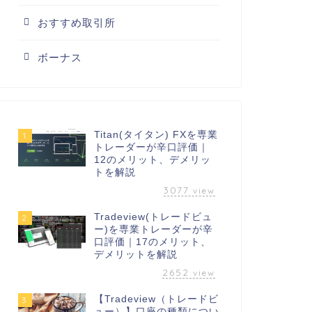
おすすめ取引所
ボーナス
Titan(タイタン) FXを専業
1
トレーダーが辛口評価｜
12のメリット、デメリッ
トを解説
3077
view
Tradeview(トレードビュ
2
ー)を専業トレーダーが辛
口評価｜17のメリット、
デメリットを解説
2652
view
【Tradeview（トレードビ
3
ュー）】口座の種類につい