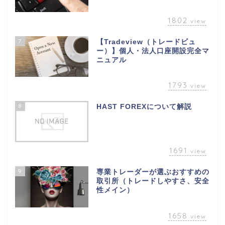
1802
view
7
【Tradeview（トレードビュ
ー）】個人・法人口座開設完全マ
ニュアル
1793
view
8
HAST FOREXについて解説
1691
view
9
専業トレーダーが選ぶおすすめの
取引所（トレードしやすさ、安全
性メイン）
1658
view