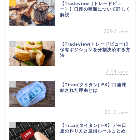
3
【Tradeview（トレードビュ
ー）】口座の種類について詳しく
解説
2288
view
4
【Tradeview(トレードビュー)】
保有ポジションを分割決済する方
法
2151
view
5
【Titan(タイタン) FX】口座凍
結された理由とは
2010
view
6
【Titan(タイタン) FX】デモ口
座の作り方と運用ルールまとめ