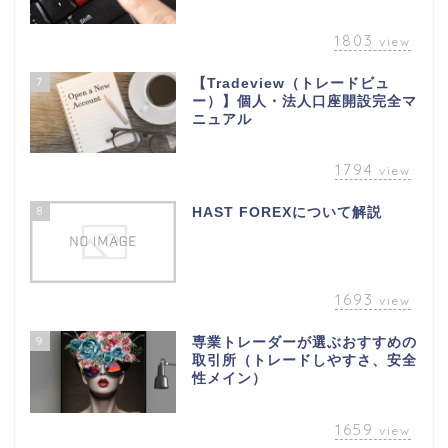
1803
view
7
【Tradeview（トレードビュ
ー）】個人・法人口座開設完全マ
ニュアル
1794
view
8
HAST FOREXについて解説
1693
view
9
専業トレーダーが選ぶおすすめの
取引所（トレードしやすさ、安全
性メイン）
1659
view