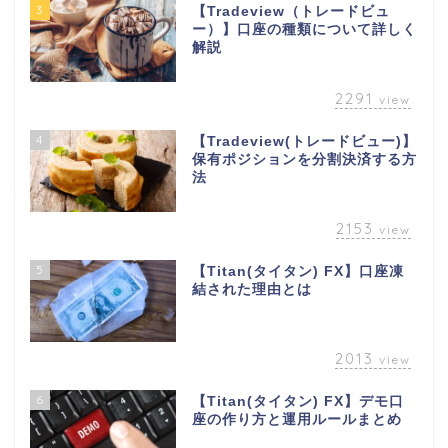
3
【Tradeview（トレードビュ
ー）】口座の種類について詳しく
解説
2291
view
4
【Tradeview(トレードビュー)】
保有ポジションを分割決済する方
法
2153
view
5
【Titan(タイタン) FX】口座凍
結された理由とは
2013
view
6
【Titan(タイタン) FX】デモ口
座の作り方と運用ルールまとめ