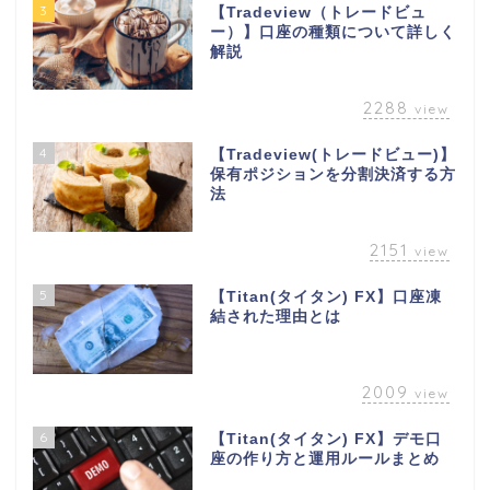
3
【Tradeview（トレードビュ
ー）】口座の種類について詳しく
解説
2288
view
4
【Tradeview(トレードビュー)】
保有ポジションを分割決済する方
法
2151
view
5
【Titan(タイタン) FX】口座凍
結された理由とは
2009
view
6
【Titan(タイタン) FX】デモ口
座の作り方と運用ルールまとめ