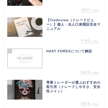
1801
view
7
【Tradeview（トレードビュ
ー）】個人・法人口座開設完全マ
ニュアル
1793
view
8
HAST FOREXについて解説
1689
view
9
専業トレーダーが選ぶおすすめの
取引所（トレードしやすさ、安全
性メイン）
1658
view