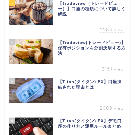
3
【Tradeview（トレードビュ
ー）】口座の種類について詳しく
解説
2288
view
4
【Tradeview(トレードビュー)】
保有ポジションを分割決済する方
法
2151
view
5
【Titan(タイタン) FX】口座凍
結された理由とは
2009
view
6
【Titan(タイタン) FX】デモ口
座の作り方と運用ルールまとめ