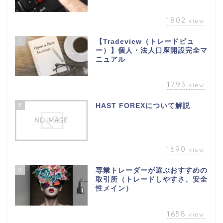
1802
view
7
【Tradeview（トレードビュ
ー）】個人・法人口座開設完全マ
ニュアル
1793
view
8
HAST FOREXについて解説
1690
view
9
専業トレーダーが選ぶおすすめの
取引所（トレードしやすさ、安全
性メイン）
1658
view