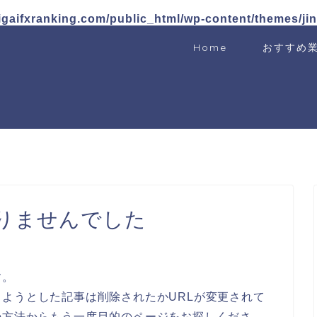
igaifxranking.com/public_html/wp-content/themes/ji
Home
おすすめ
りませんでした
す。
ようとした記事は削除されたかURLが変更されて
の方法からもう一度目的のページをお探しくださ