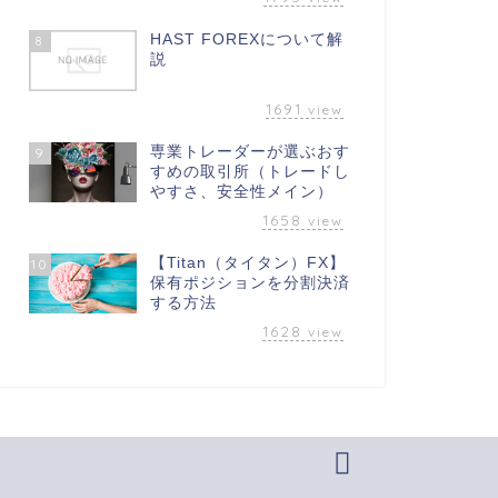
HAST FOREXについて解
8
説
1691
view
専業トレーダーが選ぶおす
9
すめの取引所（トレードし
やすさ、安全性メイン）
1658
view
【Titan（タイタン）FX】
10
保有ポジションを分割決済
する方法
1628
view