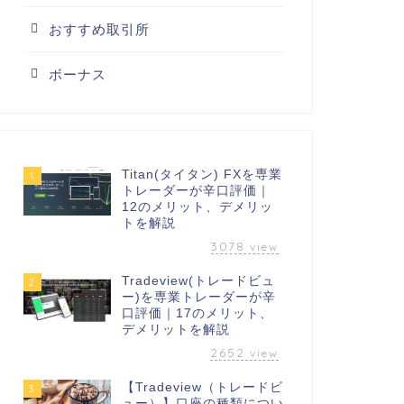
おすすめ取引所
ボーナス
Titan(タイタン) FXを専業
1
トレーダーが辛口評価｜
12のメリット、デメリッ
トを解説
3078
view
Tradeview(トレードビュ
2
ー)を専業トレーダーが辛
口評価｜17のメリット、
デメリットを解説
2652
view
【Tradeview（トレードビ
3
ュー）】口座の種類につい