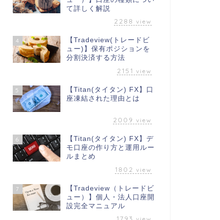
て詳しく解説
2288
view
【Tradeview(トレードビ
4
ュー)】保有ポジションを
分割決済する方法
2151
view
【Titan(タイタン) FX】口
5
座凍結された理由とは
2009
view
【Titan(タイタン) FX】デ
6
モ口座の作り方と運用ルー
ルまとめ
1802
view
【Tradeview（トレードビ
7
ュー）】個人・法人口座開
設完全マニュアル
1793
view