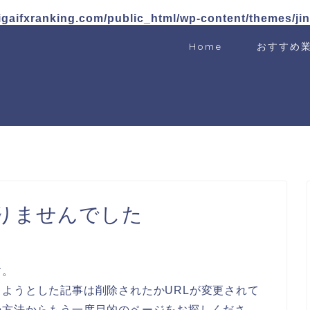
igaifxranking.com/public_html/wp-content/themes/ji
Home
おすすめ
りませんでした
す。
ようとした記事は削除されたかURLが変更されて
の方法からもう一度目的のページをお探しくださ