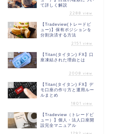
て詳しく解説
2288
view
【Tradeview(トレードビ
4
ュー)】保有ポジションを
分割決済する方法
2151
view
【Titan(タイタン) FX】口
5
座凍結された理由とは
2008
view
【Titan(タイタン) FX】デ
6
モ口座の作り方と運用ルー
ルまとめ
1801
view
【Tradeview（トレードビ
7
ュー）】個人・法人口座開
設完全マニュアル
1792
view