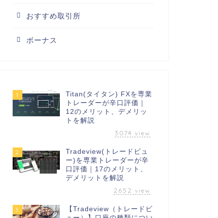
おすすめ取引所
ボーナス
Titan(タイタン) FXを専業
1
トレーダーが辛口評価｜
12のメリット、デメリッ
トを解説
3074
view
Tradeview(トレードビュ
2
ー)を専業トレーダーが辛
口評価｜17のメリット、
デメリットを解説
2652
view
【Tradeview（トレードビ
3
ュー）】口座の種類につい