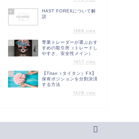
HAST FOREXについて解
8
説
1688
view
専業トレーダーが選ぶおす
9
すめの取引所（トレードし
やすさ、安全性メイン）
1657
view
【Titan（タイタン）FX】
10
保有ポジションを分割決済
する方法
1628
view