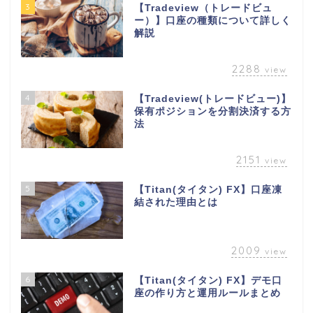
3
【Tradeview（トレードビュ
ー）】口座の種類について詳しく
解説
2288
view
4
【Tradeview(トレードビュー)】
保有ポジションを分割決済する方
法
2151
view
5
【Titan(タイタン) FX】口座凍
結された理由とは
2009
view
6
【Titan(タイタン) FX】デモ口
座の作り方と運用ルールまとめ