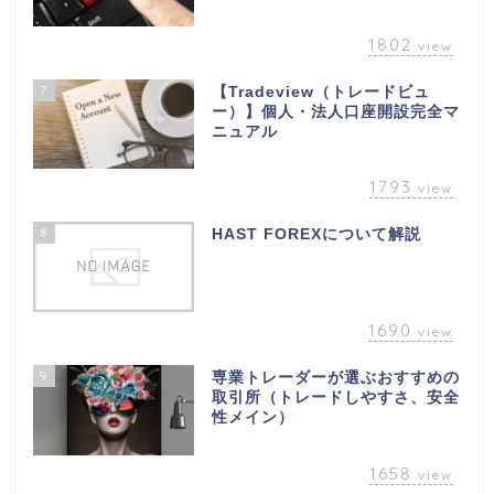
1802
view
7
【Tradeview（トレードビュ
ー）】個人・法人口座開設完全マ
ニュアル
1793
view
8
HAST FOREXについて解説
1690
view
9
専業トレーダーが選ぶおすすめの
取引所（トレードしやすさ、安全
性メイン）
1658
view